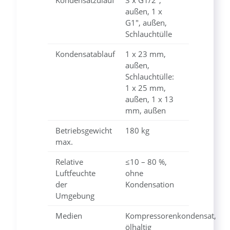
Kondensatzulauf
3 x G1/2",
außen, 1 x
G1", außen,
Schlauchtülle
Kondensatablauf
1 x 23 mm,
außen,
Schlauchtülle:
1 x 25 mm,
außen, 1 x 13
mm, außen
Betriebsgewicht
180 kg
max.
Relative
≤10 – 80 %,
Luftfeuchte
ohne
der
Kondensation
Umgebung
Medien
Kompressorenkondensat,
ölhaltig